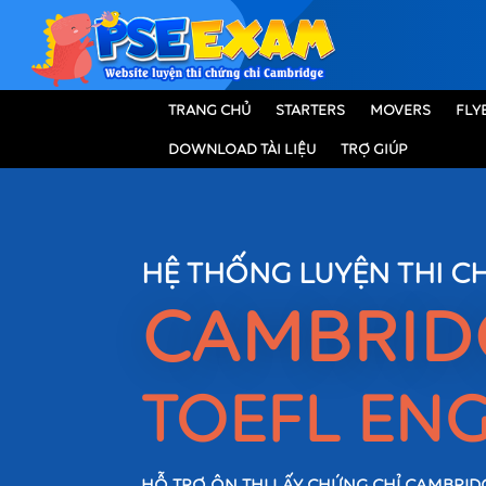
TRANG CHỦ
STARTERS
MOVERS
FLY
DOWNLOAD TÀI LIỆU
TRỢ GIÚP
HỆ THỐNG LUYỆN THI C
CAMBRI
TOEFL ENG