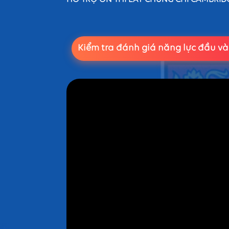
HỖ TRỢ ÔN THI LẤY CHỨNG CHỈ CAMBRID
Kiểm tra đánh giá năng lực đầu và