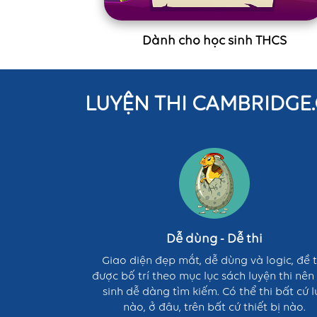
Dành cho học sinh THCS
LUYỆN THI CAMBRIDGE.C
Dễ
dùng
-
Dễ
thi
Dễ dùng - Dễ thi
Giao diện đẹp mắt, dễ dùng và logic, đề t
được bố trí theo mục lục sách luyện thi nên
sinh dễ dàng tìm kiếm. Có thể thi bất cứ l
nào, ở đâu, trên bất cứ thiết bị nào.