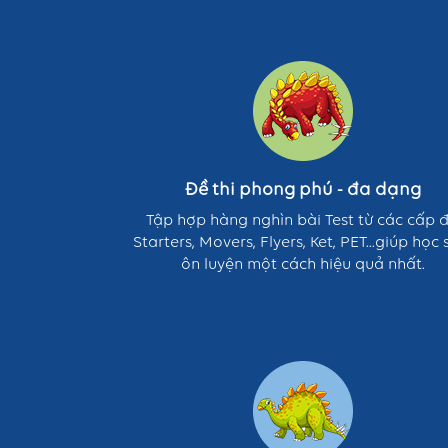
Đề
thi
phong
phú
-
đa
dạng
Đề thi phong phú - đa dạng
Tập hợp hàng nghìn bài Test từ các cấp 
Starters, Movers, Flyers, Ket, PET...giúp học 
ôn luyện một cách hiệu quả nhất.
Vừa
thi
-
vừa
chơi