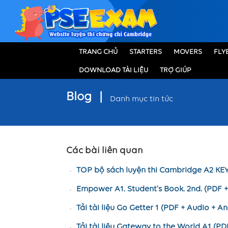
TRANG CHỦ
STARTERS
MOVERS
FLY
DOWNLOAD TÀI LIỆU
TRỢ GIÚP
Blog
|
Danh mục tin tức
Các bài liên quan
TOP bộ sách luyện thi Cambridge A2 KE
Empower A1. Student's Book. 2nd. (PDF 
Tải tài liệu Go Getter 1 (PDF + Audio + A
Tải tài liệu Gateway to the World A1 (PD