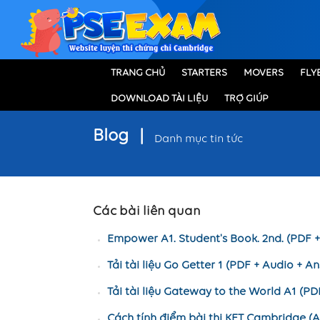
TRANG CHỦ
STARTERS
MOVERS
FLY
DOWNLOAD TÀI LIỆU
TRỢ GIÚP
Blog
|
Danh mục tin tức
Các bài liên quan
Empower A1. Student's Book. 2nd. (PDF 
Tải tài liệu Go Getter 1 (PDF + Audio + A
Tải tài liệu Gateway to the World A1 (PD
Cách tính điểm bài thi KET Cambridge (A