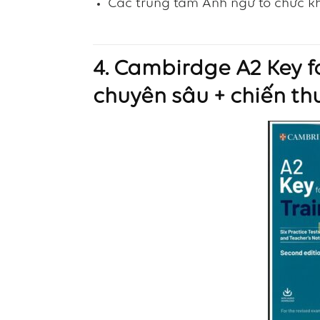
Các trung tâm Anh ngữ tổ chức kh
4.
Cambirdge
A2 Key f
chuyên sâu + chiến th