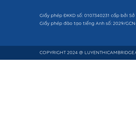
Giấy phép ĐKKD số: 0107340231 cấp bởi Sở 
Giấy phép đào tạo tiếng Anh số: 2029/GCN
COPYRIGHT 2024 @ LUYENTHICAMBRIDGE.C