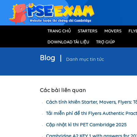
TRANG CHỦ
STARTERS
MOVERS
FLY
DOWNLOAD TÀI LIỆU
TRỢ GIÚP
Blog
|
Danh mục tin tức
Các bài liên quan
Cách tính khiên Starter, Movers, Flyers: 
Tải miễn phí đề thi Flyers Authentic Prac
Cập nhật kì thi PET Cambridge 2025
Cambridge A2 KEY 1 with answers for 20