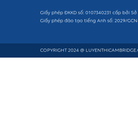
Giấy phép ĐKKD số: 0107340231 cấp bởi Sở 
Giấy phép đào tạo tiếng Anh số: 2029/GCN
COPYRIGHT 2024 @ LUYENTHICAMBRIDGE.C