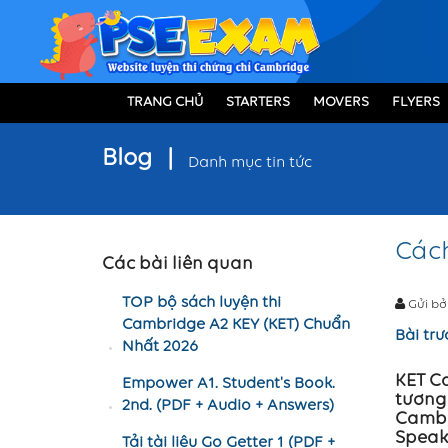
TRANG CHỦ
STARTERS
MOVERS
FLYERS
Blog
|
Danh mục tin tức
Cách
Các bài liên quan
TOP bộ sách luyện thi
Gửi bở
Cambridge A2 KEY (KET) Chuẩn
Bài trư
Nhất 2026
KET Ca
Empower A1. Student's Book.
tương 
2nd. (PDF + Audio + Answers)
Cambri
Speaki
Tải tài liệu Go Getter 1 (PDF +