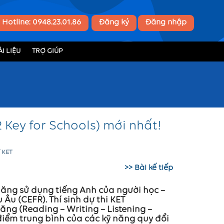
Hotline: 0948.23.01.86
Đăng ký
Đăng nhập
I LIỆU
TRỢ GIÚP
 Key for Schools) mới nhất!
 KET
>> Bài kế tiếp
 năng sử dụng tiếng Anh của người học –
u (CEFR). Thí sinh dự thi KET
ăng (Reading – Writing – Listening –
 điểm trung bình của các kỹ năng quy đổi