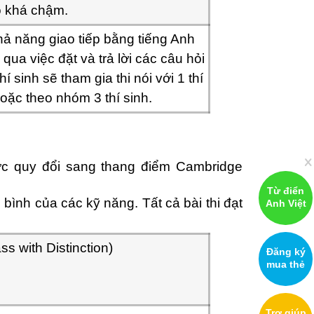
ộ khá chậm.
ả năng giao tiếp bằng tiếng Anh
 qua việc đặt và trả lời các câu hỏi
í sinh sẽ tham gia thi nói với 1 thí
oặc theo nhóm 3 thí sinh.
x
ợc quy đổi sang thang điểm Cambridge
Từ điển
 bình của các kỹ năng. Tất cả bài thi đạt
Anh Việt
ss with Distinction)
Đăng ký
mua thẻ
Trợ giúp