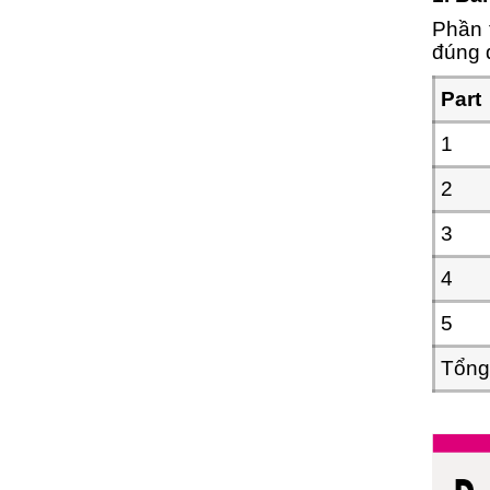
Phần 
đúng đ
Part
1
2
3
4
5
Tổng