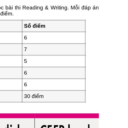
 bài thi Reading & Writing. Mỗi đáp án
 điểm.
Số điểm
6
7
5
6
6
30 điểm