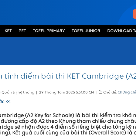
KET
PET
TOEFL PRIMARY
TOEFL JUNIOR
DOWNLOAD TÀ
 tính điểm bài thi KET Cambridge (A2
i Quản trị hệ thống
|
29 Tháng Tám 2025 5:51:00 CH
|
Chủ đề:
Chứng chỉ
ớc <<
mbridge (A2 Key for Schools) là bài thi kiểm tra khả
đương cấp độ A2 theo Khung tham chiếu chung châu Â
dge sẽ nhận được 4 điểm số riêng biệt cho từng kỹ n
ng). Kết quả cuối cùng của bài thi (Overall Score) là