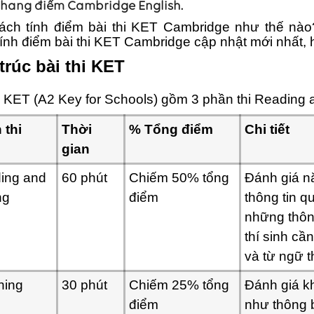
thang điểm Cambridge English.
ách tính điểm bài thi KET Cambridge như thế nào? B
tính điểm bài thi KET Cambridge cập nhật mới nhất,
trúc bài thi KET
i KET (A2 Key for Schools) gồm 3 phần thi Reading a
 thi
Thời
% Tổng điểm
Chi tiết
gian
ing and
60 phút
Chiếm 50% tổng
Đánh giá nă
ng
điểm
thông tin q
những thôn
thí sinh c
và từ ngữ 
ning
30 phút
Chiếm 25% tổng
Đánh giá k
điểm
như thông b