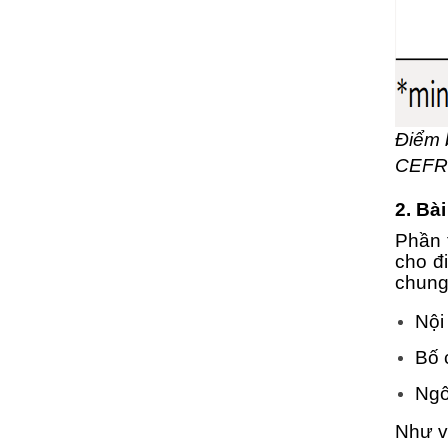
Điểm 
CEFR 
2. Bài
Phần t
cho đ
chung
Nội
Bố 
Ngô
Như vậ