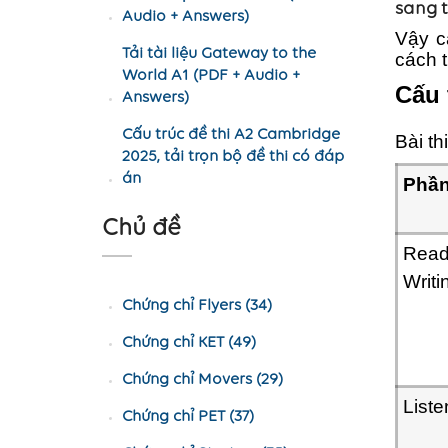
sang 
Audio + Answers)
Vậy c
Tải tài liệu Gateway to the
cách 
World A1 (PDF + Audio +
Cấu 
Answers)
Cấu trúc đề thi A2 Cambridge
Bài th
2025, tải trọn bộ đề thi có đáp
án
Phần
Chủ đề
Read
Writi
Chứng chỉ Flyers (34)
Chứng chỉ KET (49)
Chứng chỉ Movers (29)
Liste
Chứng chỉ PET (37)