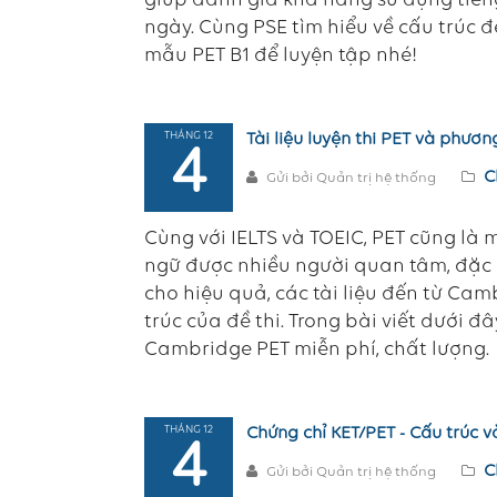
giúp đánh giá khả năng sử dụng tiến
ngày. Cùng PSE tìm hiểu về cấu trúc 
mẫu PET B1 để luyện tập nhé!
THÁNG 12
Tài liệu luyện thi PET và phư
4
C
Gửi bởi Quản trị hệ thống
Cùng với IELTS và TOEIC, PET cũng là 
ngữ được nhiều người quan tâm, đặc bi
cho hiệu quả, các tài liệu đến từ Ca
trúc của đề thi. Trong bài viết dưới đâ
Cambridge PET miễn phí, chất lượng.
THÁNG 12
Chứng chỉ KET/PET - Cấu trúc v
4
C
Gửi bởi Quản trị hệ thống