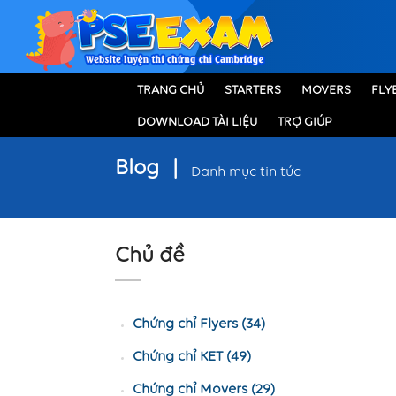
TRANG CHỦ
STARTERS
MOVERS
FLY
DOWNLOAD TÀI LIỆU
TRỢ GIÚP
Blog
|
Danh mục tin tức
Chủ đề
Chứng chỉ Flyers (34)
Chứng chỉ KET (49)
Chứng chỉ Movers (29)