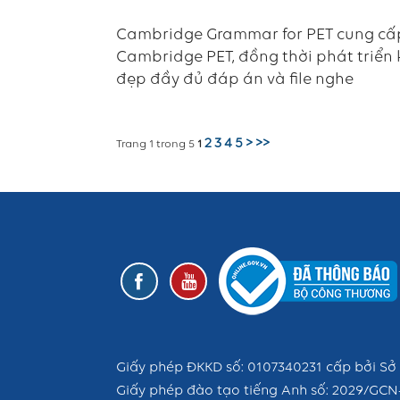
Cambridge Grammar for PET cung cấp 
Cambridge PET, đồng thời phát triển 
đẹp đầy đủ đáp án và file nghe
2
3
4
5
>
>>
Trang 1 trong 5
1
Giấy phép ĐKKD số: 0107340231 cấp bởi Sở 
Giấy phép đào tạo tiếng Anh số: 2029/GCN