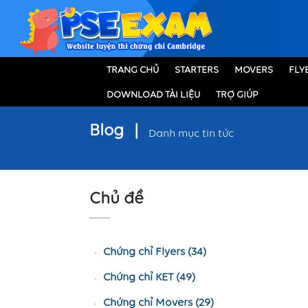
TRANG CHỦ
STARTERS
MOVERS
FLY
DOWNLOAD TÀI LIỆU
TRỢ GIÚP
Blog
|
Danh mục tin tức
Chủ đề
Chứng chỉ Flyers (34)
Chứng chỉ KET (49)
Chứng chỉ Movers (29)