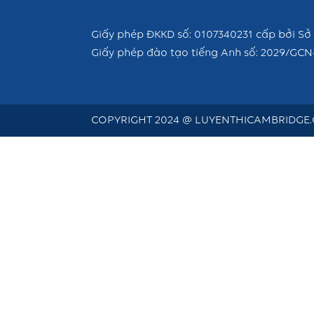
Giấy phép ĐKKD số: 0107340231 cấp bởi Sở 
Giấy phép đào tạo tiếng Anh số: 2029/GCN
COPYRIGHT 2024 @ LUYENTHICAMBRIDGE.C