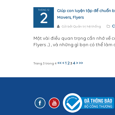
THÁNG 12
Giúp con luyện tập để chuẩn bị
2
Movers, Flyers
C
Gửi bởi Quản trị hệ thống
Một vài điều quan trọng cần nhớ về cá
Flyers ..) , và những gì bạn có thể làm 
<<
<
1
2
4
>
>>
Trang 3 trong 4
3