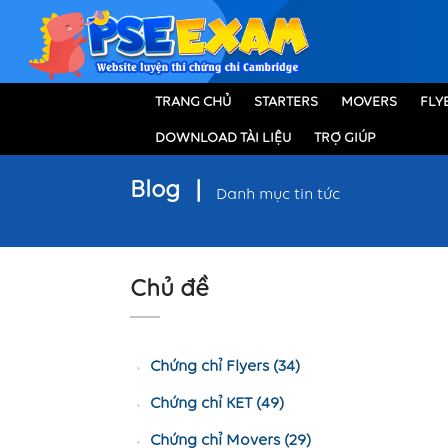
TRANG CHỦ
STARTERS
MOVERS
FLY
DOWNLOAD TÀI LIỆU
TRỢ GIÚP
Blog
|
Danh mục tin tức
Chủ đề
Chứng chỉ Flyers (34)
Chứng chỉ KET (49)
Chứng chỉ Movers (29)