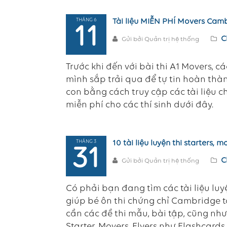
THÁNG 6
Tài liệu MIỄN PHÍ Movers Camb
11
C
Gửi bởi Quản trị hệ thống
Trước khi đến với bài thi A1 Movers, c
mình sắp trải qua để tự tin hoàn thành
con bằng cách truy cập các tài liệu
miễn phí cho các thí sinh dưới đây.
THÁNG 3
10 tài liệu luyện thi starters,
31
C
Gửi bởi Quản trị hệ thống
Có phải bạn đang tìm các tài liệu luy
giúp bé ôn thi chứng chỉ Cambridge t
cần các đề thi mẫu, bài tập, cũng như 
Starter, Movers, Flyers như Flashcards