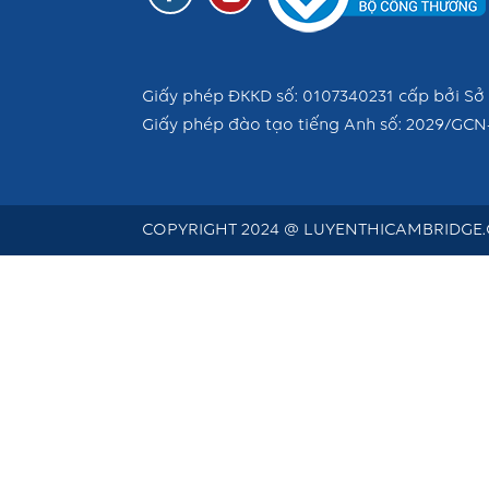
Giấy phép ĐKKD số: 0107340231 cấp bởi Sở 
Giấy phép đào tạo tiếng Anh số: 2029/GCN
COPYRIGHT 2024 @ LUYENTHICAMBRIDGE.C