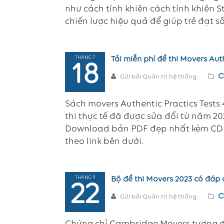
như cách tính khiên cách tính khiên St
chiến lược hiệu quả để giúp trẻ đạt số
THÁNG 7
Tải miễn phí đề thi Movers Aut
18
C
Gửi bởi Quản trị hệ thống
Sách movers Authentic Practics Tests 4
thi thực tế đã được sửa đổi từ năm 20
Download bản PDF đẹp nhất kèm CD au
theo link bên dưới.
THÁNG 9
Bộ đề thi Movers 2023 có đáp á
22
C
Gửi bởi Quản trị hệ thống