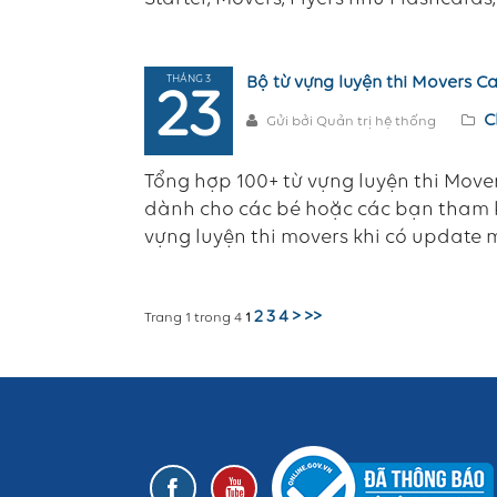
THÁNG 3
Bộ từ vựng luyện thi Movers 
23
C
Gửi bởi Quản trị hệ thống
Tổng hợp 100+ từ vựng luyện thi Mov
dành cho các bé hoặc các bạn tham kh
vựng luyện thi movers khi có update m
2
3
4
>
>>
Trang 1 trong 4
1