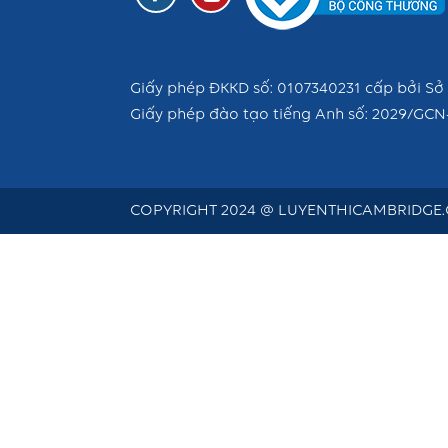
Giấy phép ĐKKD số: 0107340231 cấp bởi Sở 
Giấy phép đào tạo tiếng Anh số: 2029/GCN
COPYRIGHT 2024 @ LUYENTHICAMBRIDGE.C