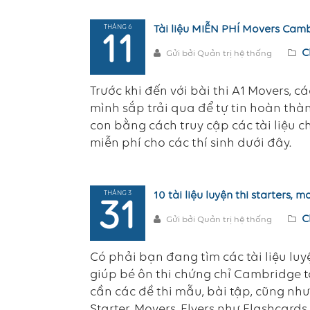
THÁNG 6
Tài liệu MIỄN PHÍ Movers Camb
11
C
Gửi bởi Quản trị hệ thống
Trước khi đến với bài thi A1 Movers, c
mình sắp trải qua để tự tin hoàn thành
con bằng cách truy cập các tài liệu
miễn phí cho các thí sinh dưới đây.
THÁNG 3
10 tài liệu luyện thi starters,
31
C
Gửi bởi Quản trị hệ thống
Có phải bạn đang tìm các tài liệu luy
giúp bé ôn thi chứng chỉ Cambridge t
cần các đề thi mẫu, bài tập, cũng như 
Starter, Movers, Flyers như Flashcards