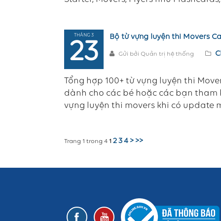
THÁNG 3
Bộ từ vựng luyện thi Movers 
23
C
Gửi bởi Quản trị hệ thống
Tổng hợp 100+ từ vựng luyện thi Mov
dành cho các bé hoặc các bạn tham kh
vựng luyện thi movers khi có update m
2
3
4
>
>>
Trang 1 trong 4
1