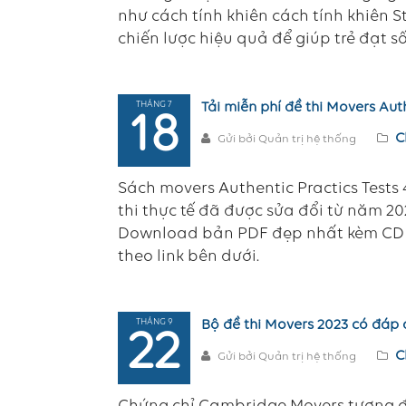
như cách tính khiên cách tính khiên St
chiến lược hiệu quả để giúp trẻ đạt số
THÁNG 7
Tải miễn phí đề thi Movers Aut
18
C
Gửi bởi Quản trị hệ thống
Sách movers Authentic Practics Tests 4
thi thực tế đã được sửa đổi từ năm 20
Download bản PDF đẹp nhất kèm CD au
theo link bên dưới.
THÁNG 9
Bộ đề thi Movers 2023 có đáp á
22
C
Gửi bởi Quản trị hệ thống