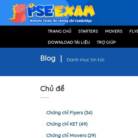
TRANG CHỦ
STARTERS
MOVERS
FLY
DOWNLOAD TÀI LIỆU
TRỢ GIÚP
Blog
|
Danh mục tin tức
Chủ đề
Chứng chỉ Flyers (34)
Chứng chỉ KET (49)
Chứng chỉ Movers (29)