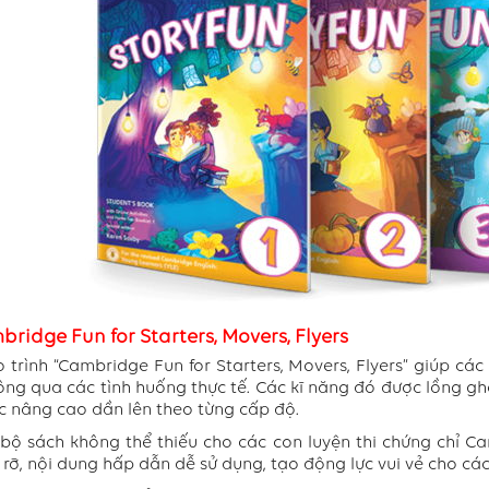
bridge Fun for Starters, Movers, Flyers
 trình “Cambridge Fun for Starters, Movers, Flyers” giúp cá
ông qua các tình huống thực tế. Các kĩ năng đó được lồng g
c nâng cao dần lên theo từng cấp độ.
 bộ sách không thể thiếu cho các con luyện thi chứng chỉ Ca
 rỡ, nội dung hấp dẫn dễ sử dụng, tạo động lực vui vẻ cho các