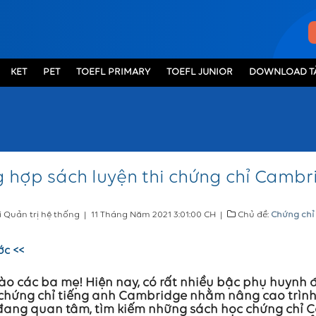
KET
PET
TOEFL PRIMARY
TOEFL JUNIOR
DOWNLOAD TÀ
 hợp sách luyện thi chứng chỉ Cambr
i Quản trị hệ thống
|
11 Tháng Năm 2021 3:01:00 CH
|
Chủ đề:
Chứng chỉ
ớc <<
ào các ba mẹ! Hiện nay, có rất nhiều bậc phụ huynh 
i chứng chỉ tiếng anh Cambridge nhằm nâng cao trìn
đang quan tâm, tìm kiếm những sách học chứng chỉ C