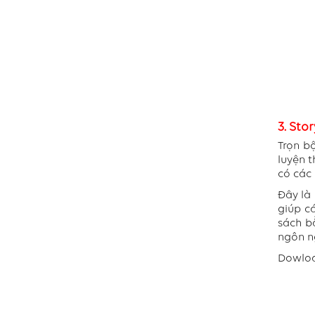
3. Sto
Trọn b
luyện 
có các 
Đây là 
giúp cá
sách b
ngôn n
Dowlo