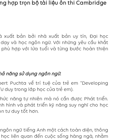
g hợp trọn bộ tài liệu ôn thi Cambridge
à xuất bản bởi nhà xuất bản uy tín, Đại học
 dạy và học ngôn ngữ. Với những yêu cầu khắt
phù hợp với lứa tuổi và từng bước hoàn thiện
khả năng sử dụng ngôn ngữ.
ert Puchta về trí tuệ của trẻ em “Developing
Tư duy trong lớp học của trẻ em).
chức năng tự nhiên mà nó cần được Phát triển.
h hình và phát triển kỹ năng suy nghĩ cho học
 tư duy tốt hơn.
 ngôn ngữ tiếng Anh một cách toàn diện, thông
i học liên quan đến cuộc sống hàng ngà, nhằm