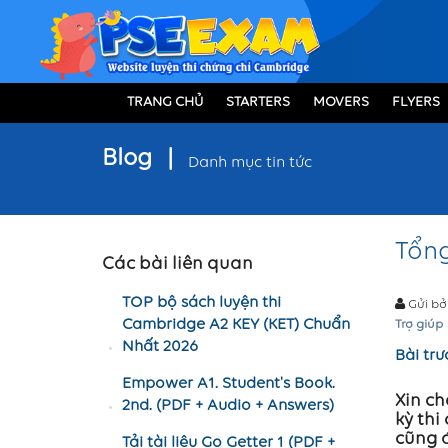
TRANG CHỦ
STARTERS
MOVERS
FLYERS
Blog
|
Danh mục tin tức
Tổng
Các bài liên quan
TOP bộ sách luyện thi
Gửi bở
Cambridge A2 KEY (KET) Chuẩn
Trợ giúp
Nhất 2026
Bài trư
Empower A1. Student's Book.
Xin ch
2nd. (PDF + Audio + Answers)
kỳ th
cũng 
Tải tài liệu Go Getter 1 (PDF +