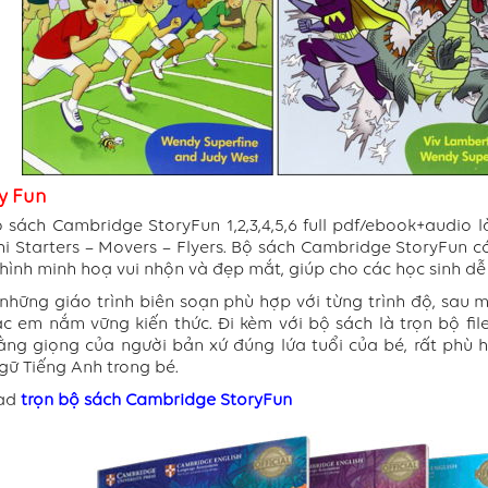
ry Fun
ộ sách Cambridge StoryFun 1,2,3,4,5,6 full pdf/ebook+audio 
thi Starters – Movers – Flyers. Bộ sách Cambridge StoryFun 
hình minh hoạ vui nhộn và đẹp mắt, giúp cho các học sinh dễ
những giáo trình biên soạn phù hợp với từng trình độ, sau 
c em nắm vững kiến thức. Đi kèm với bộ sách là trọn bộ fil
ằng giọng của người bản xứ đúng lứa tuổi của bé, rất phù 
gữ Tiếng Anh trong bé.
ad
trọn bộ sách Cambridge StoryFun