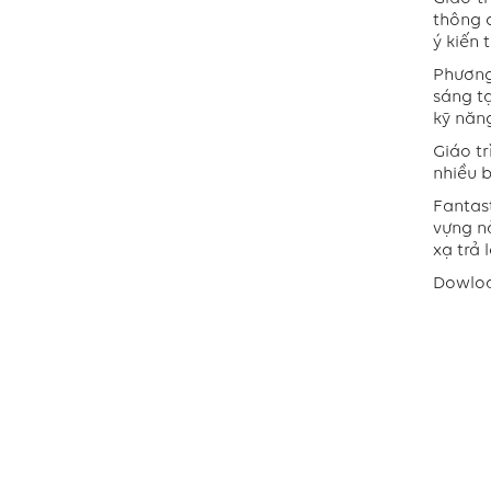
thông 
ý kiến 
Phương
sáng tạ
kỹ năng
Giáo tr
nhiều b
Fantast
vựng nà
xạ trả 
Dowlo