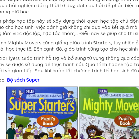
qua trải nghiệm đồng thời tư duy, đặt câu hỏi để phản biện 
trong giờ học.
 pháp học tập này sẽ xây dựng thói quen học tập chủ động
o cho học sinh. Việc đánh giá không chỉ dựa vào kết quả mà c
 làm việc độc lập, hợp tác nhóm,… Điều này sẽ giúp cho thi si
ình Mighty Movers cũng giống giáo trình Starters, tuy nhiên ở
ài học thực tế. Bên cạnh đó, giáo trình cũng tạo cho học sinh
ic Flyers: Giáo trình hỗ trợ và bổ sung từ vựng thông qua cá
y sẽ được sử dụng để thực hành nói. Quá trình học sẽ tập t
lời và giao tiếp. Sau khi hoàn tất chương trình thì học sinh đã
ad:
Bộ sách Super