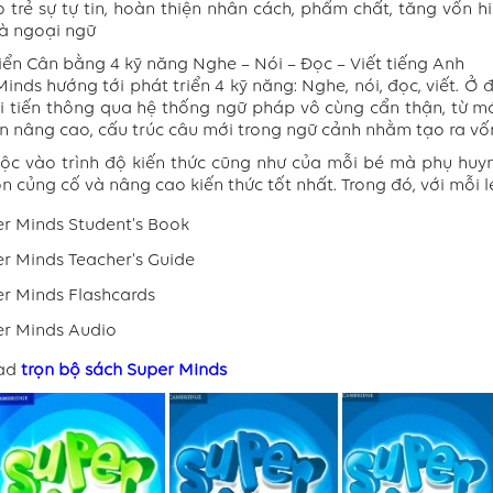
o trẻ sự tự tin, hoàn thiện nhân cách, phẩm chất, tăng vốn 
là ngoại ngữ
iển Cân bằng 4 kỹ năng Nghe – Nói – Đọc – Viết tiếng Anh
inds hướng tới phát triển 4 kỹ năng: Nghe, nói, đọc, viết. 
ải tiến thông qua hệ thống ngữ pháp vô cùng cẩn thận, từ mớ
n nâng cao, cấu trúc câu mới trong ngữ cảnh nhằm tạo ra vốn
uộc vào trình độ kiến thức cũng như của mỗi bé mà phụ huy
n củng cố và nâng cao kiến thức tốt nhất. Trong đó, với mỗi l
r Minds Student's Book
r Minds Teacher's Guide
r Minds Flashcards
r Minds Audio
ad
trọn bộ sách Super Minds