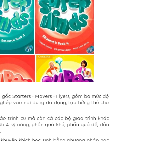
h gốc Starters - Movers - Flyers, gồm ba mức độ
 ghép vào nội dung đa dạng, tạo hứng thú cho
o trình cũ mà còn cả các bộ giáo trình khác
a 4 kỹ năng, phần quá khó, phần quá dễ, dẫn
.
và khuyến khích học sinh bằng phương pháp học