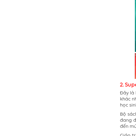
2. Sup
Đây là 
khác n
học sin
Bộ sác
đang đ
đến mức
Giáo t