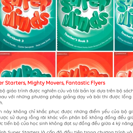
er Starters, Mighty Movers, Fantastic Flyers
bộ giáo trình được nghiên cứu và tái bản lại dựa trên bộ sác
hau với những phương pháp giảng dạy và bài thi được lồng
h.
h này không chỉ khắc phục được những điểm yếu của bộ giá
ược sử dụng rỗng rãi khác vốn phân bố không đồng đều giữ
 tiến bộ của học sinh không đạt sự đồng đều giữa 4 kỹ năng
rình Super Starters là cấp độ đầu tiên trong chương trình 