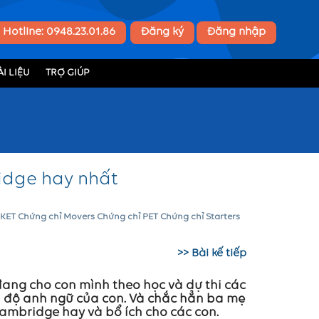
Hotline: 0948.23.01.86
Đăng ký
Đăng nhập
I LIỆU
TRỢ GIÚP
idge hay nhất
 KET
Chứng chỉ Movers
Chứng chỉ PET
Chứng chỉ Starters
>> Bài kế tiếp
đang cho con mình theo học và dự thi các
h độ anh ngữ của con. Và chắc hẳn ba mẹ
ambridge hay và bổ ích cho các con.