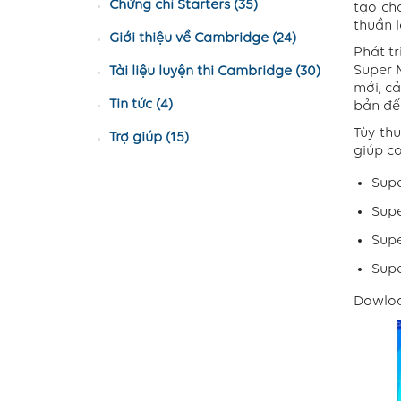
Chứng chỉ Starters (35)
tạo ch
thuần 
Giới thiệu về Cambridge (24)
Phát tr
Super M
Tài liệu luyện thi Cambridge (30)
mới, c
Tin tức (4)
bản đế
Tùy th
Trợ giúp (15)
giúp co
Supe
Supe
Supe
Supe
Dowlo