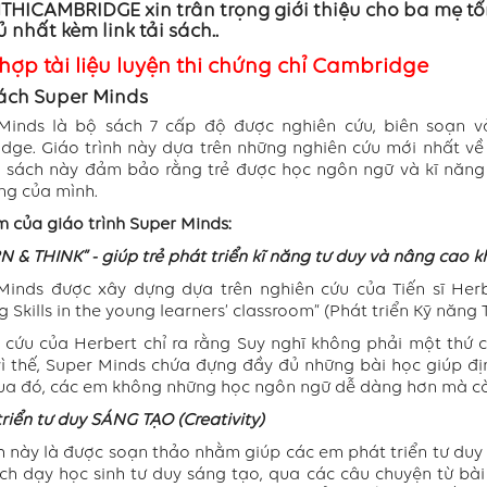
HICAMBRIDGE xin trân trọng giới thiệu cho ba mẹ tổn
 nhất kèm link tải sách..
hợp tài liệu luyện thi chứng chỉ Cambridge
sách Super Minds
Minds là bộ sách 7 cấp độ được nghiên cứu, biên soạn v
dge. Giáo trình này dựa trên những nghiên cứu mới nhất về
ộ sách này đảm bảo rằng trẻ được học ngôn ngữ và kĩ năng 
ng của mình.
 của giáo trình Super Minds:
N & THINK” - giúp trẻ phát triển kĩ năng tư duy và nâng cao 
Minds được xây dựng dựa trên nghiên cứu của Tiến sĩ Herb
g Skills in the young learners’ classroom” (Phát triển Kỹ năng 
 cứu của Herbert chỉ ra rằng Suy nghĩ không phải một thứ 
vì thế, Super Minds chứa đựng đầy đủ những bài học giúp địn
Qua đó, các em không những học ngôn ngữ dễ dàng hơn mà còn
triển tư duy SÁNG TẠO (Creativity)
h này là được soạn thảo nhằm giúp các em phát triển tư duy
ch dạy học sinh tư duy sáng tạo, qua các câu chuyện từ bà