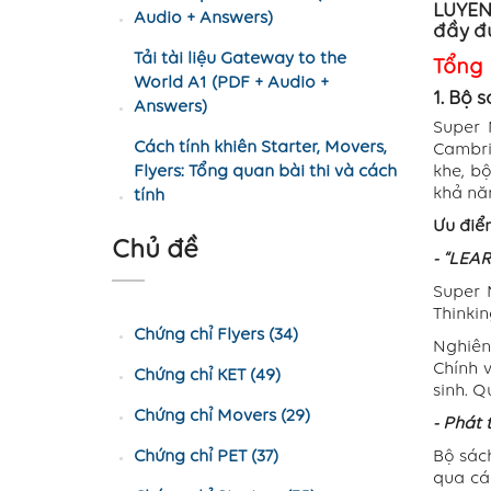
LUYENT
Audio + Answers)
đầy đủ
Tải tài liệu Gateway to the
Tổng 
World A1 (PDF + Audio +
1. Bộ 
Answers)
Super 
Cách tính khiên Starter, Movers,
Cambri
Flyers: Tổng quan bài thi và cách
khe, b
khả nă
tính
Ưu điểm
Chủ đề
- “LEAR
Super 
Thinkin
Chứng chỉ Flyers (34)
Nghiên
Chính 
Chứng chỉ KET (49)
sinh. 
Chứng chỉ Movers (29)
- Phát 
Chứng chỉ PET (37)
Bộ sác
qua cá