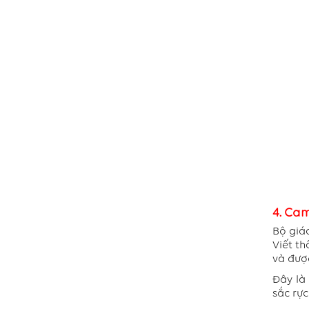
4. Cam
Bộ giáo
Viết th
và đượ
Đây là
sắc rực