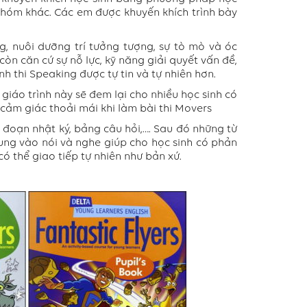
nhóm khác. Các em được khuyến khích trình bày
, nuôi dưỡng trí tưởng tượng, sự tò mò và óc
òn căn cứ sự nỗ lực, kỹ năng giải quyết vấn đề,
nh thi Speaking được tự tin và tự nhiên hơn.
 giáo trình này sẽ đem lại cho nhiều học sinh có
 cảm giác thoải mái khi làm bài thi Movers
c đoạn nhật ký, bảng câu hỏi,…. Sau đó những từ
rung vào nói và nghe giúp cho học sinh có phản
 có thể giao tiếp tự nhiên như bản xứ.