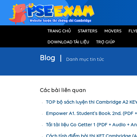
TRANG CHỦ
STARTERS
MOVERS
FLY
DOWNLOAD TÀI LIỆU
TRỢ GIÚP
Blog
|
Danh mục tin tức
Các bài liên quan
TOP bộ sách luyện thi Cambridge A2 KE
Empower A1. Student's Book. 2nd. (PDF 
Tải tài liệu Go Getter 1 (PDF + Audio + A
Cách tính điểm bài thi KET Cambridge (A