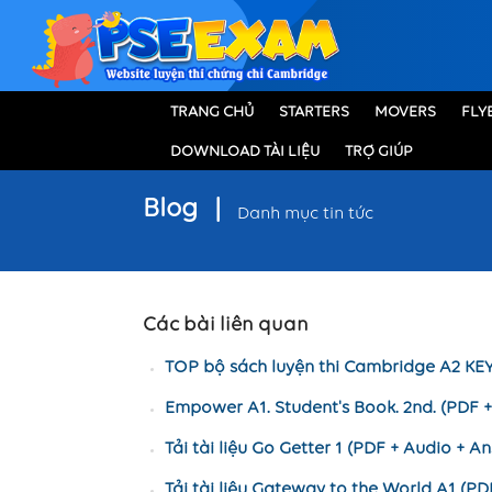
TRANG CHỦ
STARTERS
MOVERS
FLY
DOWNLOAD TÀI LIỆU
TRỢ GIÚP
Blog
|
Danh mục tin tức
Các bài liên quan
TOP bộ sách luyện thi Cambridge A2 KE
Empower A1. Student's Book. 2nd. (PDF 
Tải tài liệu Go Getter 1 (PDF + Audio + A
Tải tài liệu Gateway to the World A1 (PD