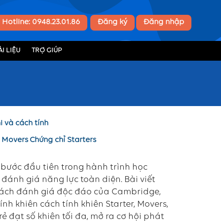
Hotline: 0948.23.01.86
Đăng ký
Đăng nhập
I LIỆU
TRỢ GIÚP
i và cách tính
 Movers
Chứng chỉ Starters
g bước đầu tiên trong hành trình học
đánh giá năng lực toàn diện. Bài viết
t cách đánh giá độc đáo của Cambridge,
nh khiên cách tính khiên Starter, Movers,
rẻ đạt số khiên tối đa, mở ra cơ hội phát