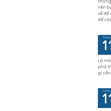
chứng 
nên bi
về để 
để các
THÁNG
1
Là một
phá th
gì cần
THÁNG
1