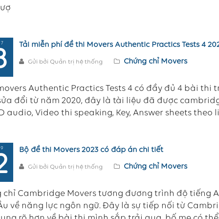
vượ
 7
Tải miễn phí đề thi Movers Authentic Practics Tests 4 2
8
Chứng chỉ Movers
Gửi bởi Quản trị hệ thống
overs Authentic Practics Tests 4 có đầy đủ 4 bài thi tr
ửa đổi từ năm 2020, đây là tài liệu đã được cambri
 audio, Video thi speaking, Key, Answer sheets theo l
 9
Bộ đề thi Movers 2023 có đáp án chi tiết
2
Chứng chỉ Movers
Gửi bởi Quản trị hệ thống
 chỉ Cambridge Movers tương đương trình độ tiếng 
u về năng lực ngôn ngữ. Đây là sự tiếp nối từ Cambridg
ung rõ hơn về bài thi mình sắp trải qua, bố mẹ có thể