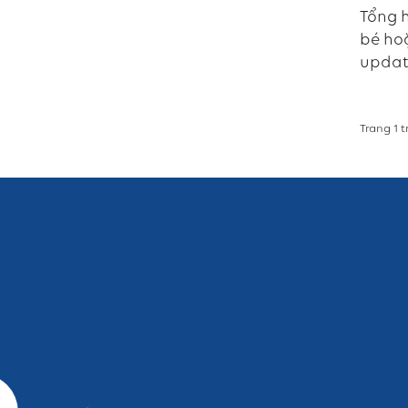
Tổng 
bé hoặ
updat
Trang 1 t