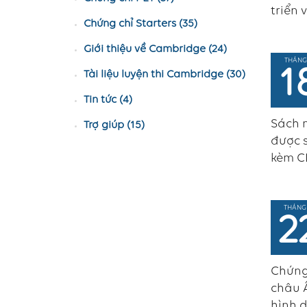
triển 
Chứng chỉ Starters (35)
Giới thiệu về Cambridge (24)
THÁNG
1
Tài liệu luyện thi Cambridge (30)
Tin tức (4)
Sách m
Trợ giúp (15)
được s
kèm CD
THÁNG
2
Chứng
châu Â
hình d