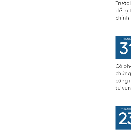
Trước 
để tự 
chính 
THÁNG
3
Có phả
chứng 
cũng n
từ vựn
THÁNG
2