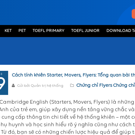
KET
PET
TOEFL PRIMARY
TOEFL JUNIOR
DOWNLOAD TÀ
 8
Cách tính khiên Starter, Movers, Flyers: Tổng quan bài th
9
Chứng chỉ Flyers
Chứng chỉ
Gửi bởi Quản trị hệ thống
 Cambridge English (Starters, Movers, Flyers) là nhữn
Anh của trẻ em, giúp xây dựng nền tảng vững chắc và 
 cung cấp thông tin chi tiết về hệ thống khiên – mộ
hụ huynh và học sinh hiểu rõ ý nghĩa cũng như cách tí
. Từ đó, bạn sẽ có những chiến lược hiệu quả để giúp t