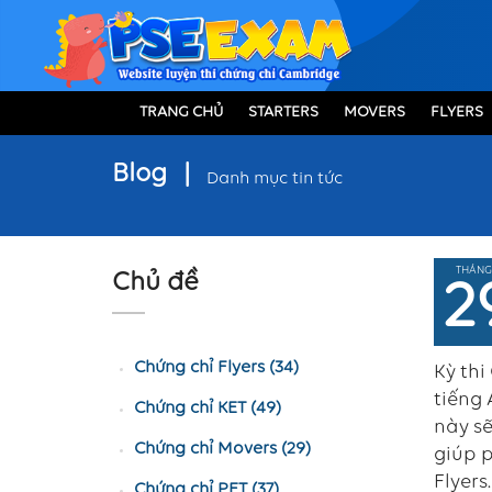
TRANG CHỦ
STARTERS
MOVERS
FLYERS
Blog
|
Danh mục tin tức
THÁNG
Chủ đề
2
Chứng chỉ Flyers (34)
Kỳ thi
tiếng 
Chứng chỉ KET (49)
này sẽ
Chứng chỉ Movers (29)
giúp p
Flyers
Chứng chỉ PET (37)