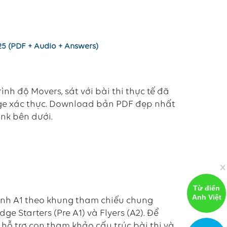
025 (PDF + Audio + Answers)
ình độ Movers, sát với bài thi thực tế đã
dge xác thực. Download bản PDF đẹp nhất
ink bên dưới.
x
Từ điển
Anh Việt
Anh A1 theo khung tham chiếu chung
e Starters (Pre A1) và Flyers (A2). Để
 hỗ trợ con tham khảo cấu trúc bài thi và