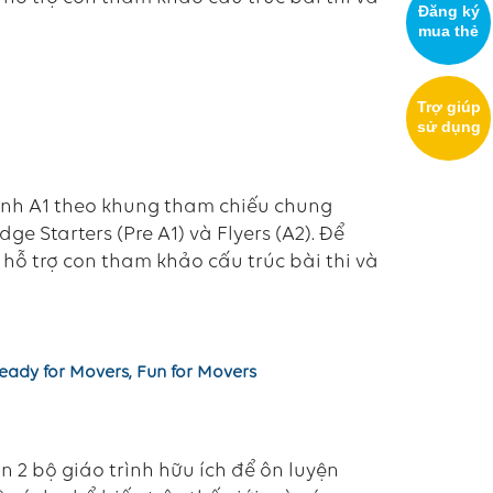
Đăng ký
mua thẻ
Trợ giúp
sử dụng
Anh A1 theo khung tham chiếu chung
e Starters (Pre A1) và Flyers (A2). Để
 hỗ trợ con tham khảo cấu trúc bài thi và
Ready for Movers, Fun for Movers
n 2 bộ giáo trình hữu ích để ôn luyện