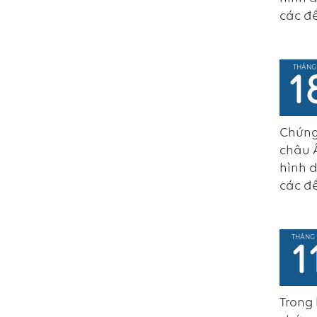
các đề
THÁNG
1
Chứng
châu Â
hình d
các đề
THÁNG 
1
Trong 