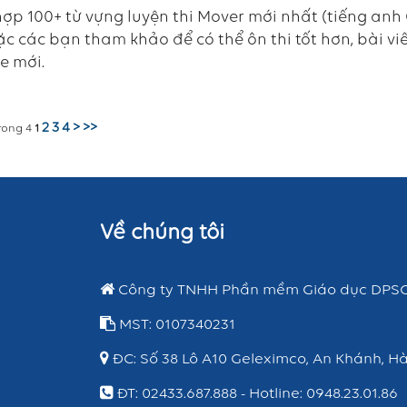
hợp 100+ từ vựng luyện thi Mover mới nhất (tiếng a
c các bạn tham khảo để có thể ôn thi tốt hơn, bài viế
e mới.
2
3
4
>
>>
rong 4
1
Về chúng tôi
Công ty TNHH Phần mềm Giáo dục DPS
MST: 0107340231
ĐC: Số 38 Lô A10 Geleximco, An Khánh, Hà
ĐT: 02433.687.888 - Hotline: 0948.23.01.86