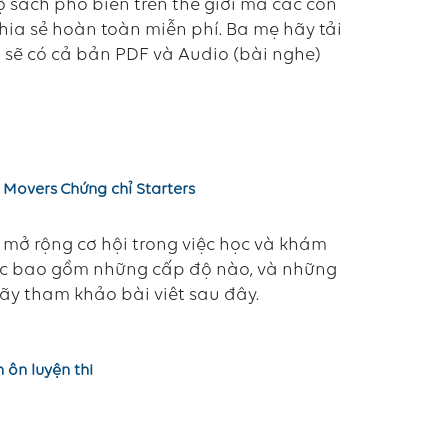
 sách phổ biến trên thế giới mà các con
chia sẻ hoàn toàn miễn phí. Ba mẹ hãy tải
h sẽ có cả bản PDF và Audio (bài nghe)
 Movers
Chứng chỉ Starters
 mở rộng cơ hội trong việc học và khám
học bao gồm những cấp độ nào, và những
hãy tham khảo bài viêt sau đây.
 ôn luyện thi