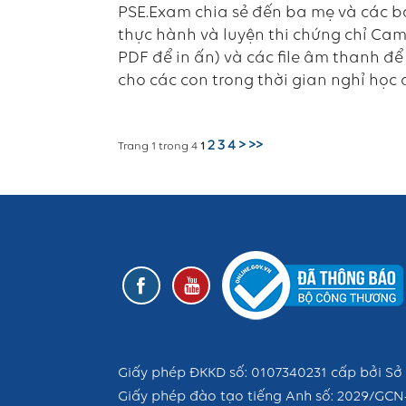
PSE.Exam chia sẻ đến ba mẹ và các bạ
thực hành và luyện thi chứng chỉ Cam
PDF để in ấn) và các file âm thanh để l
cho các con trong thời gian nghỉ học 
2
3
4
>
>>
Trang 1 trong 4
1
Giấy phép ĐKKD số: 0107340231 cấp bởi Sở 
Giấy phép đào tạo tiếng Anh số: 2029/GCN