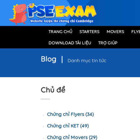
TRANG CHỦ
STARTERS
MOVERS
FLY
DOWNLOAD TÀI LIỆU
TRỢ GIÚP
Blog
|
Danh mục tin tức
Chủ đề
Chứng chỉ Flyers (34)
Chứng chỉ KET (49)
Chứng chỉ Movers (29)