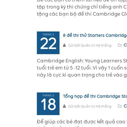
Để các bạn có thêm tài liệu để ôn tập
tập trong kỳ thi chứng chỉ tiếng anh 
tặng các bạn bộ đề thi Cambridge Gl
THÁNG 5
8 đề thi thử Starters Cambridg
22
C
Gửi bởi Quản trị hệ thống
Cambridge English: Young Learners St
tuổi trẻ em từ 5 -12 tuổi. Vì vậy 1 cu
này là cực kì quan trọng cho trẻ vào 
THÁNG 5
Tổng hợp đề thi Cambridge Star
18
C
Gửi bởi Quản trị hệ thống
Để giúp các bé đạt được kết quả cao t