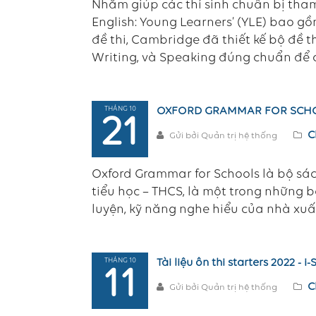
Nhằm giúp các thí sinh chuẩn bị tham
English: Young Learners’ (YLE) bao gồm
đề thi, Cambridge đã thiết kế bộ đề 
Writing, và Speaking đúng chuẩn để c
THÁNG 10
OXFORD GRAMMAR FOR SC
21
C
Gửi bởi Quản trị hệ thống
Oxford Grammar for Schools là bộ sá
tiểu học – THCS, là một trong những 
luyện, kỹ năng nghe hiểu của nhà xuấ
THÁNG 10
Tài liệu ôn thi starters 2022 - i-
11
C
Gửi bởi Quản trị hệ thống