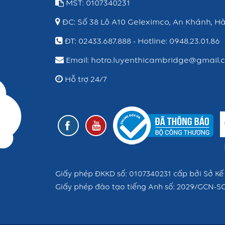
MST: 0107340231
ĐC: Số 38 Lô A10 Geleximco, An Khánh, Hà
ĐT: 02433.687.888 - Hotline: 0948.23.01.86
Email: hotro.luyenthicambridge@gmail.
Hỗ trợ 24/7
Giấy phép ĐKKD số: 0107340231 cấp bởi Sở Kế
Giấy phép đào tạo tiếng Anh số: 2029/GCN-S