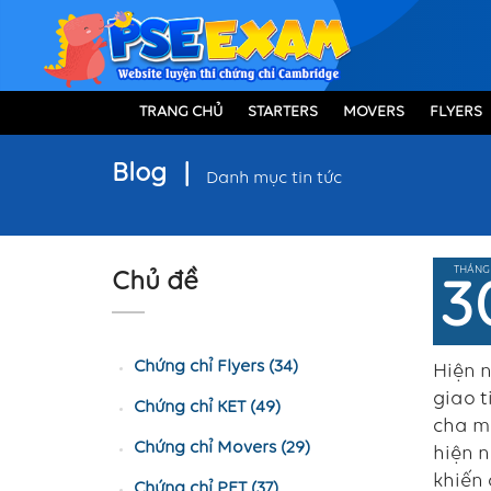
TRANG CHỦ
STARTERS
MOVERS
FLYERS
Blog
|
Danh mục tin tức
THÁNG
Chủ đề
3
Chứng chỉ Flyers (34)
Hiện n
giao t
Chứng chỉ KET (49)
cha mẹ
Chứng chỉ Movers (29)
hiện n
khiến 
Chứng chỉ PET (37)