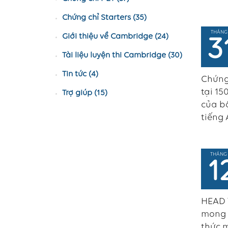
Chứng chỉ Starters (35)
THÁNG
Giới thiệu về Cambridge (24)
3
Tài liệu luyện thi Cambridge (30)
Tin tức (4)
Chứng 
tại 15
Trợ giúp (15)
của bộ
tiếng 
THÁNG 
1
HEAD T
mong 
thức m