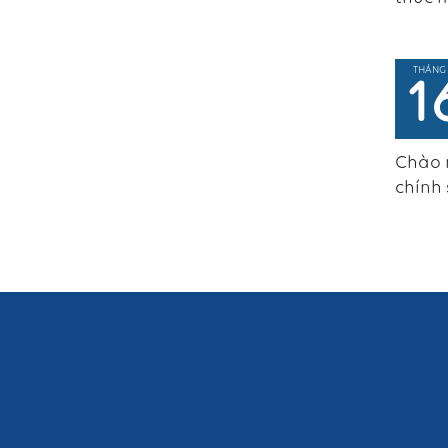
THÁNG 
1
Chào m
chính