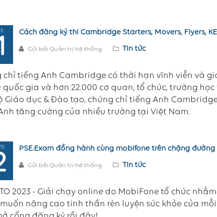
 5
Cách đăng ký thi Cambridge Starters, Movers, Flyers, KE
1
Tin tức
Gửi bởi Quản trị hệ thống
chỉ tiếng Anh Cambridge có thời hạn vĩnh viễn và gi
0 quốc gia và hơn 22.000 cơ quan, tổ chức, trường học 
 Giáo dục & Đào tạo, chứng chỉ tiếng Anh Cambridge 
Anh tăng cường của nhiều trường tại Việt Nam.
12
PSE.Exam đồng hành cùng mobifone trên chặng đường
2
Tin tức
Gửi bởi Quản trị hệ thống
O 2023 - Giải chạy online do MobiFone tổ chức nhằm 
muốn nâng cao tinh thần rèn luyện sức khỏe của mỗi
ở cổng đăng ký rồi đây!