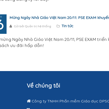
11
Mừng Ngày Nhà Giáo Việt Nam 20/11: PSE EXAM khuyến 
6
Tin tức
Gửi bởi Quản trị hệ thống
ừng Ngày Nhà Giáo Việt Nam 20/11, PSE EXAM triển k
 sách ưu đãi hấp dẫn!
Về chúng tôi
Công ty TNHH Phần mềm Giáo dục DPS