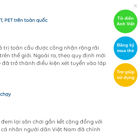
x
Từ điển
T, PET trên toàn quốc
Anh Việt
Đăng ký
á trị toàn cầu được công nhận rộng rãi
mua thẻ
trên thế giới. Ngoài ra, theo quy định mới
đã trở thành điều kiện xét tuyển vào lớp
Trợ giúp
sử dụng
 chạy
đem lại sân chơi gắn kết cộng đồng với
 cá nhân người dân Việt Nam đã chính