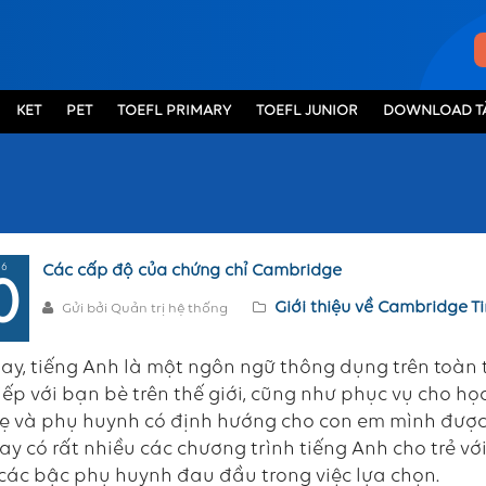
KET
PET
TOEFL PRIMARY
TOEFL JUNIOR
DOWNLOAD TÀ
 6
Các cấp độ của chứng chỉ Cambridge
0
Giới thiệu về Cambridge
Ti
Gửi bởi Quản trị hệ thống
ay, tiếng Anh là một ngôn ngữ thông dụng trên toàn t
iếp với bạn bè trên thế giới, cũng như phục vụ cho học
 và phụ huynh có định hướng cho con em mình được ti
ay có rất nhiều các chương trình tiếng Anh cho trẻ v
các bậc phụ huynh đau đầu trong việc lựa chọn.