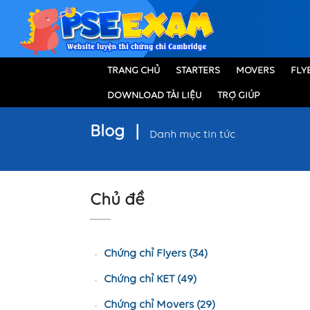
TRANG CHỦ
STARTERS
MOVERS
FLY
DOWNLOAD TÀI LIỆU
TRỢ GIÚP
Blog
|
Danh mục tin tức
Chủ đề
Chứng chỉ Flyers (34)
Chứng chỉ KET (49)
Chứng chỉ Movers (29)