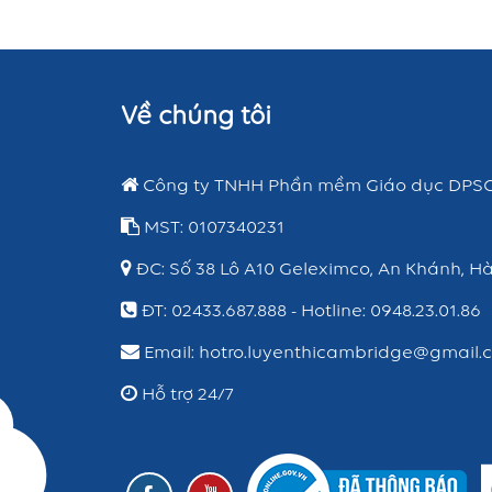
Về chúng tôi
Công ty TNHH Phần mềm Giáo dục DPS
MST: 0107340231
ĐC: Số 38 Lô A10 Geleximco, An Khánh, Hà
ĐT: 02433.687.888 - Hotline: 0948.23.01.86
Email: hotro.luyenthicambridge@gmail.
Hỗ trợ 24/7