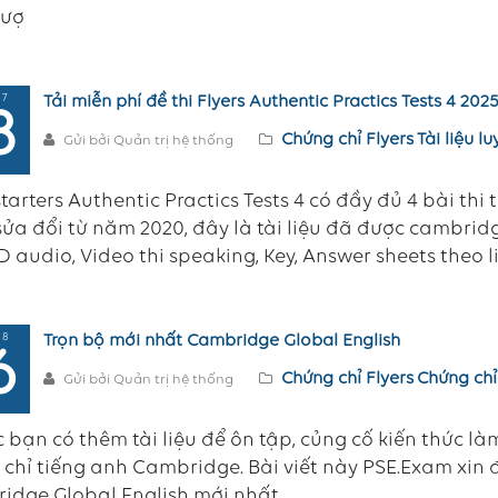
vượ
 7
Tải miễn phí đề thi Flyers Authentic Practics Tests 4 20
8
Chứng chỉ Flyers
Tài liệu l
Gửi bởi Quản trị hệ thống
tarters Authentic Practics Tests 4 có đầy đủ 4 bài thi tr
ửa đổi từ năm 2020, đây là tài liệu đã được cambri
 audio, Video thi speaking, Key, Answer sheets theo l
 8
Trọn bộ mới nhất Cambridge Global English
6
Chứng chỉ Flyers
Chứng chỉ
Gửi bởi Quản trị hệ thống
 bạn có thêm tài liệu để ôn tập, củng cố kiến thức là
chỉ tiếng anh Cambridge. Bài viết này PSE.Exam xin 
idge Global English mới nhất.