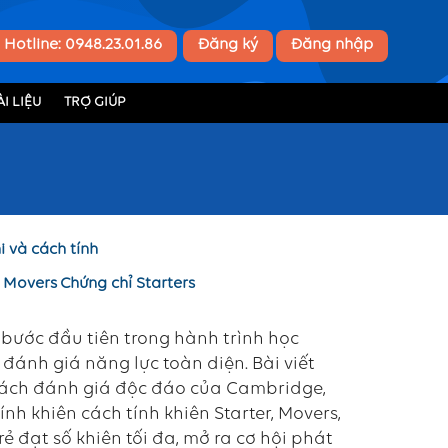
Hotline: 0948.23.01.86
Đăng ký
Đăng nhập
I LIỆU
TRỢ GIÚP
i và cách tính
 Movers
Chứng chỉ Starters
g bước đầu tiên trong hành trình học
đánh giá năng lực toàn diện. Bài viết
t cách đánh giá độc đáo của Cambridge,
nh khiên cách tính khiên Starter, Movers,
rẻ đạt số khiên tối đa, mở ra cơ hội phát