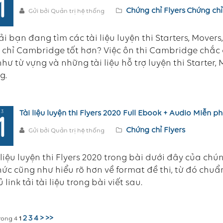
1
Chứng chỉ Flyers
Chứng chỉ
Gửi bởi Quản trị hệ thống
i bạn đang tìm các tài liệu luyện thi Starters, Mover
chỉ Cambridge tốt hơn? Việc ôn thi Cambridge chắc c
hư từ vựng và những tài liệu hỗ trợ luyện thi Starter,
g.
 3
Tài liệu luyện thi Flyers 2020 Full Ebook + Audio Miễn ph
1
Chứng chỉ Flyers
Gửi bởi Quản trị hệ thống
 liệu luyện thi Flyers 2020 trong bài dưới đây của ch
hức cũng như hiểu rõ hơn về format đề thi, từ đó chuẩn
 link tải tài liệu trong bài viết sau.
2
3
4
>
>>
rong 4
1