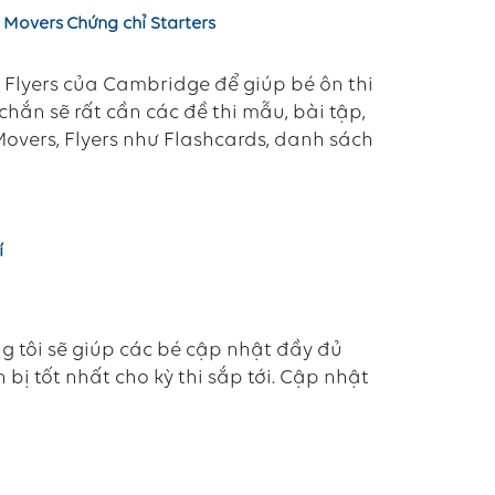
 Movers
Chứng chỉ Starters
s, Flyers của Cambridge để giúp bé ôn thi
hắn sẽ rất cần các đề thi mẫu, bài tập,
 Movers, Flyers như Flashcards, danh sách
í
úng tôi sẽ giúp các bé cập nhật đầy đủ
 bị tốt nhất cho kỳ thi sắp tới. Cập nhật