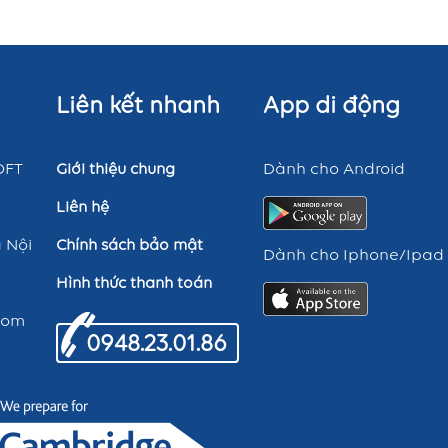
Liên kết nhanh
App di động
OFT
Dành cho Android
Giới thiệu chung
Liên hệ
 Nội
Chính sách bảo mật
Dành cho Iphone/Ipad
Hình thức thanh toán
com
0948.23.01.86