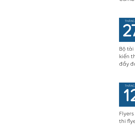
THÁNG
2
Bộ tài
kiến t
đầy đủ
THÁNG
1
Flyers
thi fl