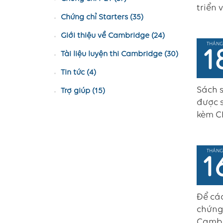
triển 
Chứng chỉ Starters (35)
Giới thiệu về Cambridge (24)
THÁNG
1
Tài liệu luyện thi Cambridge (30)
Tin tức (4)
Sách s
Trợ giúp (15)
được s
kèm CD
THÁNG
1
Để các
chứng 
Cambr