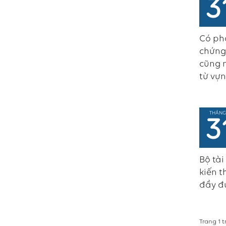
3
Có phả
chứng 
cũng n
từ vựn
THÁNG
3
Bộ tài
kiến t
đầy đủ
Trang 1 t