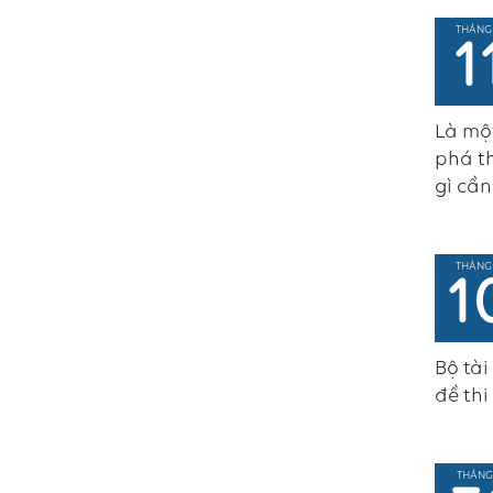
THÁNG
1
Là một
phá th
gì cần
THÁNG
1
Bộ tài
đề thi
THÁNG