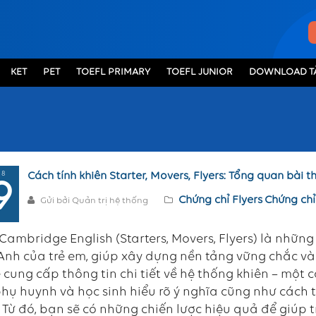
KET
PET
TOEFL PRIMARY
TOEFL JUNIOR
DOWNLOAD TÀ
 8
Cách tính khiên Starter, Movers, Flyers: Tổng quan bài th
9
Chứng chỉ Flyers
Chứng chỉ
Gửi bởi Quản trị hệ thống
 Cambridge English (Starters, Movers, Flyers) là nhữn
Anh của trẻ em, giúp xây dựng nền tảng vững chắc và 
 cung cấp thông tin chi tiết về hệ thống khiên – mộ
hụ huynh và học sinh hiểu rõ ý nghĩa cũng như cách tí
. Từ đó, bạn sẽ có những chiến lược hiệu quả để giúp t