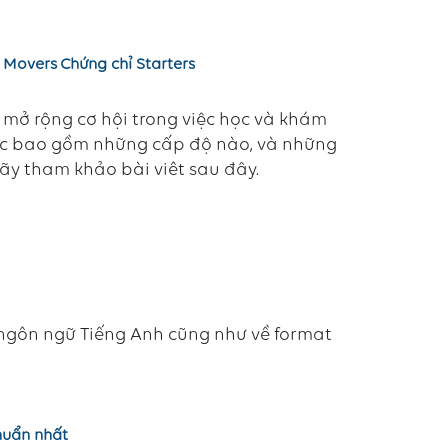
 Movers
Chứng chỉ Starters
 mở rộng cơ hội trong việc học và khám
học bao gồm những cấp độ nào, và những
hãy tham khảo bài viêt sau đây.
ề ngôn ngữ Tiếng Anh cũng như về format
chuẩn nhất