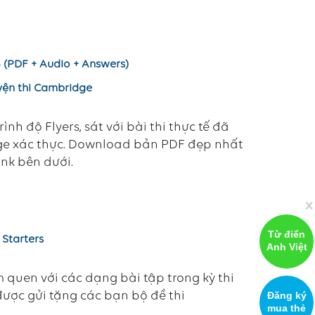
25 (PDF + Audio + Answers)
uyện thi Cambridge
ình độ Flyers, sát với bài thi thực tế đã
dge xác thực. Download bản PDF đẹp nhất
ink bên dưới.
x
Từ điển
 Starters
Anh Việt
m quen với các dạng bài tập trong kỳ thi
được gửi tặng các bạn bộ đề thi
Đăng ký
mua thẻ