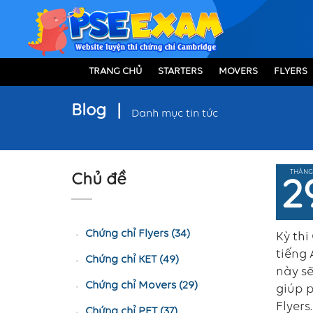
TRANG CHỦ
STARTERS
MOVERS
FLYERS
Blog
|
Danh mục tin tức
THÁNG
Chủ đề
2
Chứng chỉ Flyers (34)
Kỳ thi
tiếng 
Chứng chỉ KET (49)
này sẽ
Chứng chỉ Movers (29)
giúp p
Flyers
Chứng chỉ PET (37)