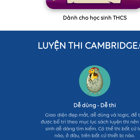
Dành cho học sinh THCS
LUYỆN THI CAMBRIDGE.C
Dễ
dùng
-
Dễ
thi
Dễ dùng - Dễ thi
Giao diện đẹp mắt, dễ dùng và logic, đề t
được bố trí theo mục lục sách luyện thi nên
sinh dễ dàng tìm kiếm. Có thể thi bất cứ l
nào, ở đâu, trên bất cứ thiết bị nào.