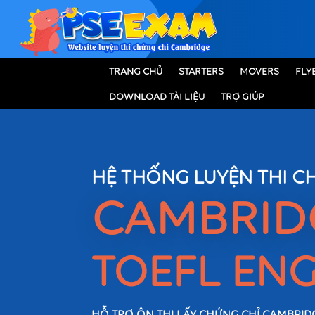
TRANG CHỦ
STARTERS
MOVERS
FLY
DOWNLOAD TÀI LIỆU
TRỢ GIÚP
HỆ THỐNG LUYỆN THI C
CAMBRI
TOEFL ENG