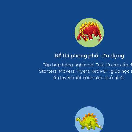
Đề
thi
phong
phú
-
đa
dạng
Đề thi phong phú - đa dạng
Tập hợp hàng nghìn bài Test từ các cấp 
Starters, Movers, Flyers, Ket, PET...giúp học 
ôn luyện một cách hiệu quả nhất.
Vừa
thi
-
vừa
chơi